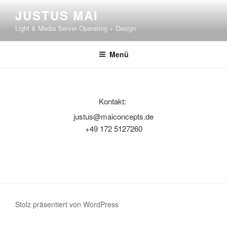
Zum
JUSTUS MAI
Inhalt
Light & Media Server Operating + Design
springen
Menü
Kontakt:
justus@maiconcepts.de
+49 172 5127260
Stolz präsentiert von WordPress