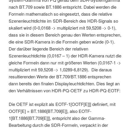
nach BT.709 sowie BT.1886 entspricht. Dabei werden die
Formeln mathematisch so eingesetzt, dass die relative
Szenenleuchtdichte im SDR-Bereich des HDR-Signals so
skaliert wird (0-0,0168 -> multipliziert mit 59,5208 -> 0-1),
dass sie in diesem Bereich genau den Werten entsprechen,
die eine SDR-Kamera in die Formeln geben würde (0-1).
Der darüber liegende Bereich der relativen
Szenenleuchtdichte (0,0167 – 1) der HDR-Kamera nutzt die
gleiche Formeln dann nur mit größeren Werten (0,0167-1 ->
multipliziert mit 59,5208 -> 1,0289-6,8129). Die daraus
resultierenden Werte der BT.709/BT.1886 entsprechen
dann bereits den finalen Displayleuchtdichten. Dies liegt an
den Verhältnissen von HDR-PQ-OETF zu HDR-PQ-EOTF:
Die OETF ist explizit als EOTF-1[OOTF[E]]] definiert, mit
OOTF[E] = BT.1886[BT.709[E]], also EOTF-
1[BT.1886[BT.709[E]]], entspricht also der Gamma-
Bearbeitung durch die SDR-Formeln, verpackt in der