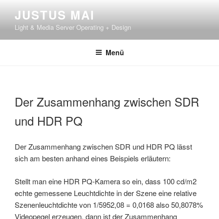
Zum
JUSTUS MAI
Inhalt
Light & Media Server Operating + Design
springen
Menü
Der Zusammenhang zwischen SDR
und HDR PQ
Der Zusammenhang zwischen SDR und HDR PQ lässt
sich am besten anhand eines Beispiels erläutern:
Stellt man eine HDR PQ-Kamera so ein, dass 100 cd/m2
echte gemessene Leuchtdichte in der Szene eine relative
Szenenleuchtdichte von 1/5952,08 = 0,0168 also 50,8078%
Videopegel erzeugen, dann ist der Zusammenhang