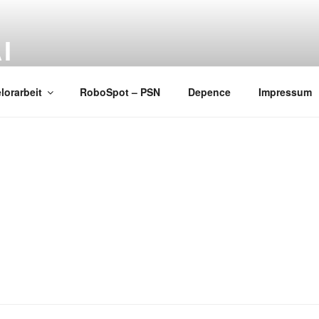
I
 + Design
lorarbeit
RoboSpot – PSN
Depence
Impressum