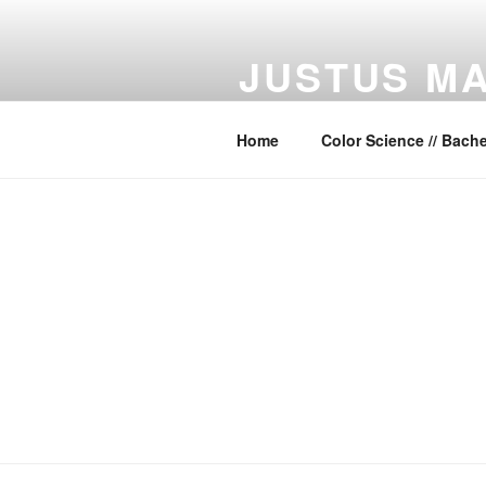
Zum
Inhalt
JUSTUS MA
springen
Light & Media Server Operating
Home
Color Science // Bache